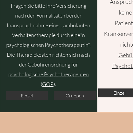
Anspruch
Fragen Sie bitte Ihre Versicherung
keine
nach den Formalitäten bei der
Patien
Inanspruchnahme einer „ambulanten
Krankenver
Verhaltenstherapie durch eine*n
richt
psychologischen PsychotherapeutIn“.
Die Therapiekosten richten sich nach
Gebü
der
Gebührenordnung für
Psychot
psychologische Psychotherapeuten
(
GOP
).
Einzel
Einzel
Gruppen