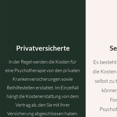
Privatversicherte
Se
In der Regel werden die Kosten für
Es besteht
eine Psychotherapie von den privaten
die Kosten
Krankenversicherungen sowie
selbst zu 
Beihilfestellen erstattet. Im Einzelfall
können
hängt die Kostenerstattung von dem
For
Vertrag ab, den Sie mit Ihrer
Psychot
Versicherung abgeschlossen haben.