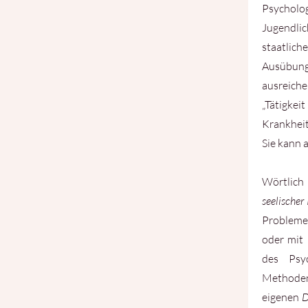
Psycho
Jugendlic
staatlic
Ausübung 
ausreich
„Tätigke
Krankheit
Sie kann 
Wörtlich
seelischer
Problemen
oder mit
des Psyc
Methoden
eigenen
D