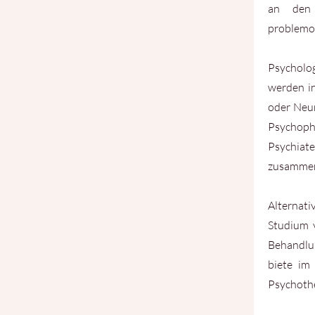
an den 
problemor
Psycholo
werden in
oder Neur
Psychop
Psychiat
zusamme
Alternat
Studium v
Behandlu
biete im
Psychother