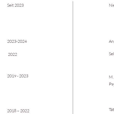
Seit 2023
Ni
2023-2024
An
Se
2022
2019 - 2023
M.
Ps
Tä
2018 – 2022