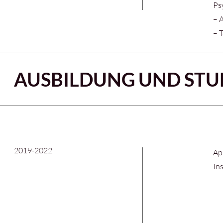
Ps
– 
– 
AUSBILDUNG UND ST
2019-2022
Ap
In